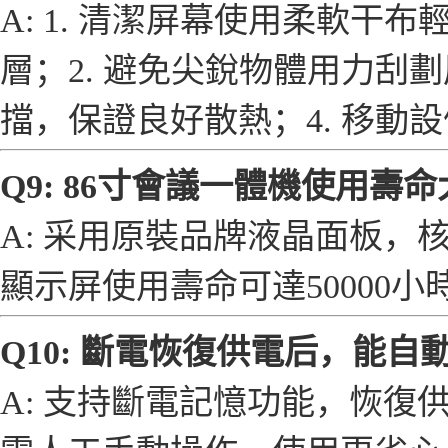
A: 1. 清潔屏幕使用柔軟
層；2. 避免尖銳物體用力刮
擋，保證良好散熱；4. 移
Q9: 86寸會議一體機使用壽
A: 采用原裝品牌液晶面板
顯示屏使用壽命可達50000小
Q10: 斷電恢復供電后，能
A: 支持斷電記憶功能，恢